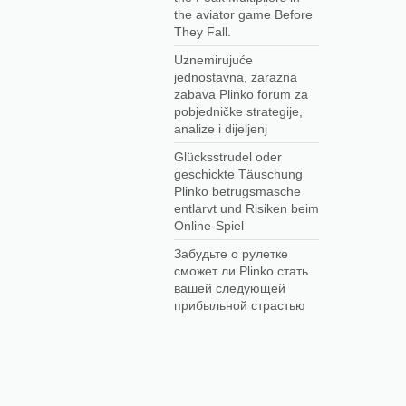
the aviator game Before
They Fall.
Uznemirujuće
jednostavna, zarazna
zabava Plinko forum za
pobjedničke strategije,
analize i dijeljenj
Glücksstrudel oder
geschickte Täuschung
Plinko betrugsmasche
entlarvt und Risiken beim
Online-Spiel
Забудьте о рулетке
сможет ли Plinko стать
вашей следующей
прибыльной страстью