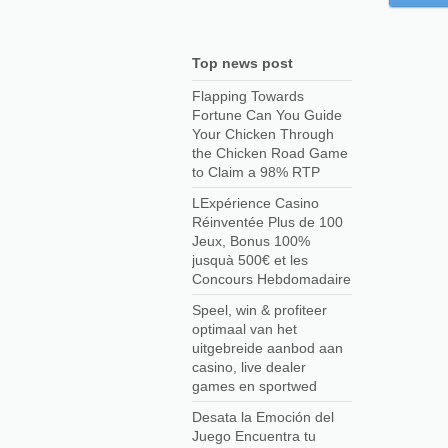
Top news post
Flapping Towards
Fortune Can You Guide
Your Chicken Through
the Chicken Road Game
to Claim a 98% RTP
LExpérience Casino
Réinventée Plus de 100
Jeux, Bonus 100%
jusquà 500€ et les
Concours Hebdomadaire
Speel, win & profiteer
optimaal van het
uitgebreide aanbod aan
casino, live dealer
games en sportwed
Desata la Emoción del
Juego Encuentra tu