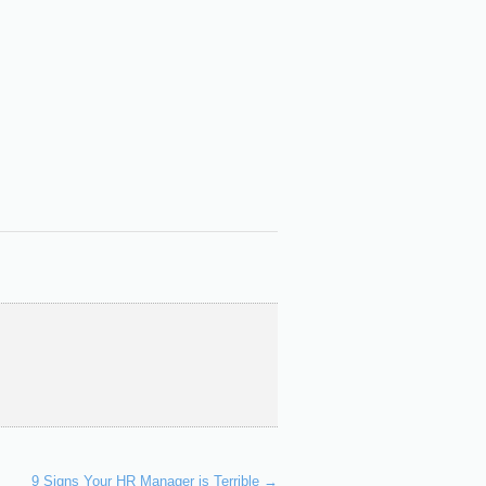
9 Signs Your HR Manager is Terrible
→