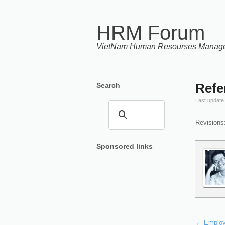
HRM Forum
VietNam Human Resourses Manag
Refe
Search
Last update
Revisions:
Sponsored links
←
Employ