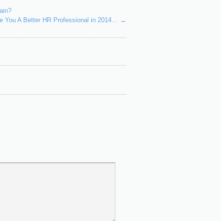
ain?
ke You A Better HR Professional in 2014…
→