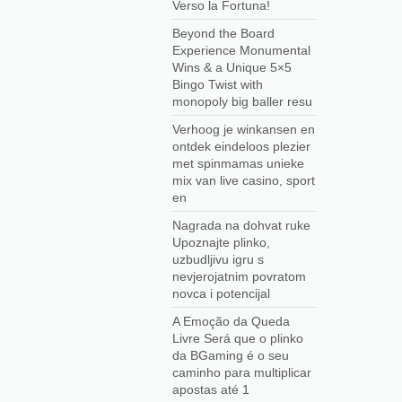
Verso la Fortuna!
Beyond the Board
Experience Monumental
Wins & a Unique 5×5
Bingo Twist with
monopoly big baller resu
Verhoog je winkansen en
ontdek eindeloos plezier
met spinmamas unieke
mix van live casino, sport
en
Nagrada na dohvat ruke
Upoznajte plinko,
uzbudljivu igru s
nevjerojatnim povratom
novca i potencijal
A Emoção da Queda
Livre Será que o plinko
da BGaming é o seu
caminho para multiplicar
apostas até 1