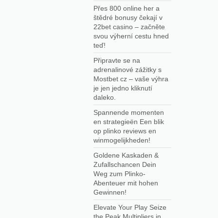
Přes 800 online her a
štědré bonusy čekají v
22bet casino – začněte
svou výherní cestu hned
teď!
Připravte se na
adrenalinové zážitky s
Mostbet cz – vaše výhra
je jen jedno kliknutí
daleko.
Spannende momenten
en strategieën Een blik
op plinko reviews en
winmogelijkheden!
Goldene Kaskaden &
Zufallschancen Dein
Weg zum Plinko-
Abenteuer mit hohen
Gewinnen!
Elevate Your Play Seize
the Peak Multipliers in