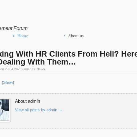
ement Forum
Home
About us
ing With HR Clients From Hell? Her
Dealing With Them…
 on
29.04.2023
under
Hr News
 (
Show
)
About admin
View all posts by admin
→