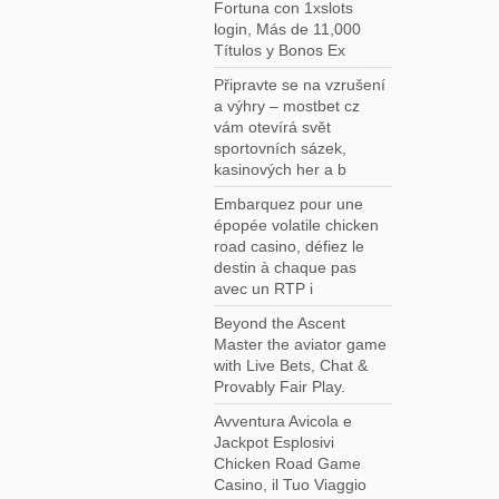
Fortuna con 1xslots
login, Más de 11,000
Títulos y Bonos Ex
Připravte se na vzrušení
a výhry – mostbet cz
vám otevírá svět
sportovních sázek,
kasinových her a b
Embarquez pour une
épopée volatile chicken
road casino, défiez le
destin à chaque pas
avec un RTP i
Beyond the Ascent
Master the aviator game
with Live Bets, Chat &
Provably Fair Play.
Avventura Avicola e
Jackpot Esplosivi
Chicken Road Game
Casino, il Tuo Viaggio