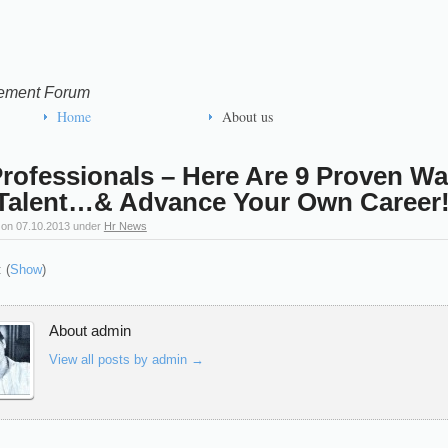
ement Forum
Home
About us
rofessionals – Here Are 9 Proven Wa
Talent…& Advance Your Own Career
 on
07.10.2013
under
Hr News
 (
Show
)
About admin
View all posts by admin
→