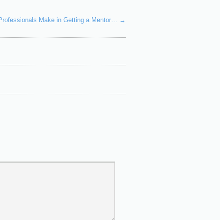
Professionals Make in Getting a Mentor…
→