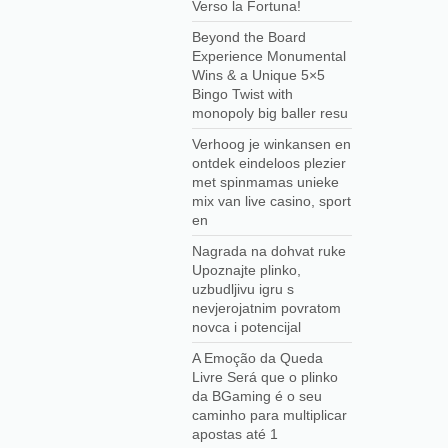
Verso la Fortuna!
Beyond the Board
Experience Monumental
Wins & a Unique 5×5
Bingo Twist with
monopoly big baller resu
Verhoog je winkansen en
ontdek eindeloos plezier
met spinmamas unieke
mix van live casino, sport
en
Nagrada na dohvat ruke
Upoznajte plinko,
uzbudljivu igru s
nevjerojatnim povratom
novca i potencijal
A Emoção da Queda
Livre Será que o plinko
da BGaming é o seu
caminho para multiplicar
apostas até 1