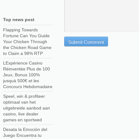
Top news post
Flapping Towards
Fortune Can You Guide
Your Chicken Through
the Chicken Road Game
to Claim a 98% RTP
LExpérience Casino
Réinventée Plus de 100
Jeux, Bonus 100%
jusquà 500€ et les
Concours Hebdomadaire
Speel, win & profiteer
optimaal van het
uitgebreide aanbod aan
casino, live dealer
games en sportwed
Desata la Emoción del
Juego Encuentra tu