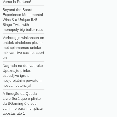
Verso la Fortuna!
Beyond the Board
Experience Monumental
Wins & a Unique 5×5
Bingo Twist with
monopoly big baller resu
Verhoog je winkansen en
ontdek eindeloos plezier
met spinmamas unieke
mix van live casino, sport
en
Nagrada na dohvat ruke
Upoznajte plinko,
uzbudljivu igru s
nevjerojatnim povratom
novca i potencijal
A Emoção da Queda
Livre Será que o plinko
da BGaming é o seu
caminho para multiplicar
apostas até 1