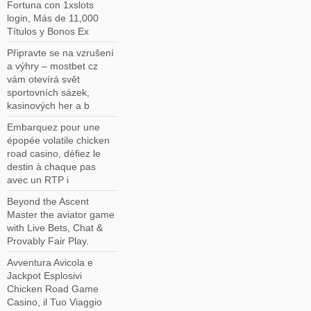
Fortuna con 1xslots
login, Más de 11,000
Títulos y Bonos Ex
Připravte se na vzrušení
a výhry – mostbet cz
vám otevírá svět
sportovních sázek,
kasinových her a b
Embarquez pour une
épopée volatile chicken
road casino, défiez le
destin à chaque pas
avec un RTP i
Beyond the Ascent
Master the aviator game
with Live Bets, Chat &
Provably Fair Play.
Avventura Avicola e
Jackpot Esplosivi
Chicken Road Game
Casino, il Tuo Viaggio