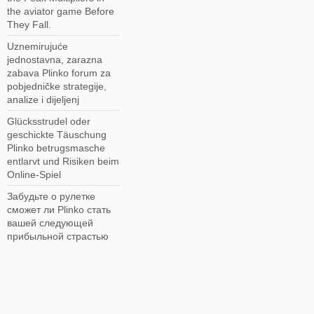
the aviator game Before
They Fall.
Uznemirujuće
jednostavna, zarazna
zabava Plinko forum za
pobjedničke strategije,
analize i dijeljenj
Glücksstrudel oder
geschickte Täuschung
Plinko betrugsmasche
entlarvt und Risiken beim
Online-Spiel
Забудьте о рулетке
сможет ли Plinko стать
вашей следующей
прибыльной страстью