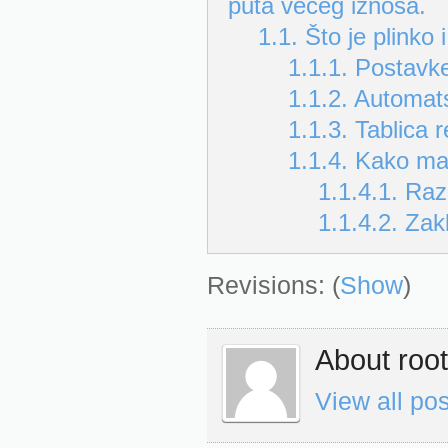
puta većeg iznosa.
Što je plinko 
Postavke 
Automats
Tablica r
Kako mak
Razl
Zak
Revisions: (
Show
)
About root
View all po