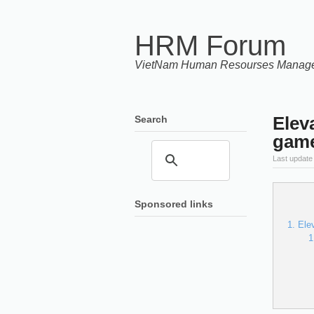
HRM Forum
VietNam Human Resourses Manag
Elev
Search
game
Last update
Sponsored links
Ele