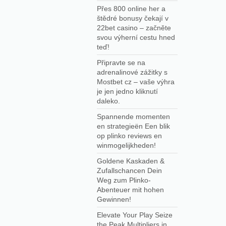
Přes 800 online her a
štědré bonusy čekají v
22bet casino – začněte
svou výherní cestu hned
teď!
Připravte se na
adrenalinové zážitky s
Mostbet cz – vaše výhra
je jen jedno kliknutí
daleko.
Spannende momenten
en strategieën Een blik
op plinko reviews en
winmogelijkheden!
Goldene Kaskaden &
Zufallschancen Dein
Weg zum Plinko-
Abenteuer mit hohen
Gewinnen!
Elevate Your Play Seize
the Peak Multipliers in