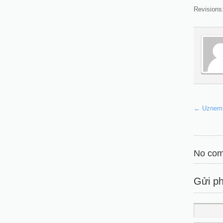
Revisions:
←
Uznemir
No com
Gửi ph