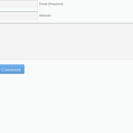
Email
(Required)
Website