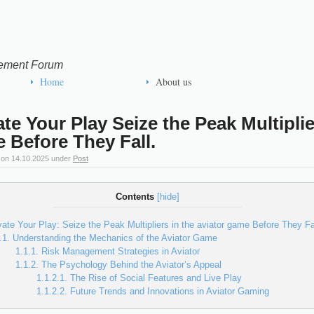
ement Forum
Home
About us
ate Your Play Seize the Peak Multiplie
 Before They Fall.
 on
14.10.2025
under
Post
Contents
[
hide
]
vate Your Play: Seize the Peak Multipliers in the aviator game Before They Fa
Understanding the Mechanics of the Aviator Game
Risk Management Strategies in Aviator
The Psychology Behind the Aviator’s Appeal
The Rise of Social Features and Live Play
Future Trends and Innovations in Aviator Gaming