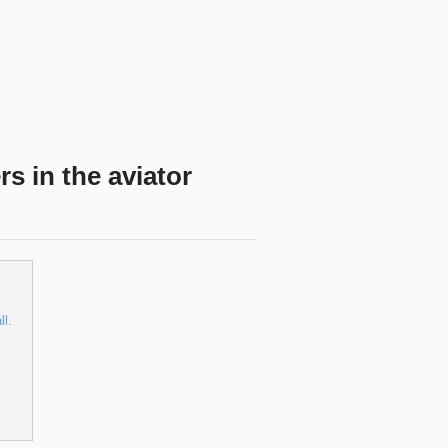
rs in the aviator
ll.