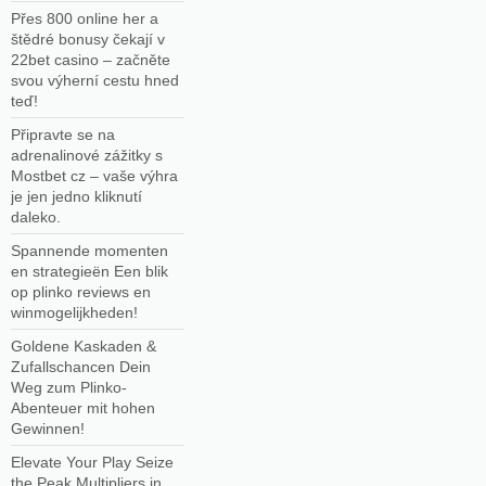
Přes 800 online her a
štědré bonusy čekají v
22bet casino – začněte
svou výherní cestu hned
teď!
Připravte se na
adrenalinové zážitky s
Mostbet cz – vaše výhra
je jen jedno kliknutí
daleko.
Spannende momenten
en strategieën Een blik
op plinko reviews en
winmogelijkheden!
Goldene Kaskaden &
Zufallschancen Dein
Weg zum Plinko-
Abenteuer mit hohen
Gewinnen!
Elevate Your Play Seize
the Peak Multipliers in