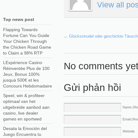
View all po
Top news post
Flapping Towards
Fortune Can You Guide
←
Glücksstrudel oder geschickte Täuschu
Your Chicken Through
the Chicken Road Game
to Claim a 98% RTP
LExpérience Casino
No comments yet
Réinventée Plus de 100
Jeux, Bonus 100%
jusquà 500€ et les
Gửi phản hồi
Concours Hebdomadaire
Speel, win & profiteer
optimaal van het
uitgebreide aanbod aan
Name
(Re
casino, live dealer
games en sportwed
Email
(Req
Desata la Emoción del
Website
Juego Encuentra tu