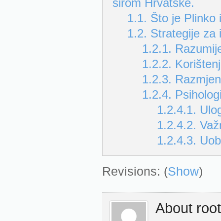
širom Hrvatske.
Što je Plinko
Strategije za 
Razumije
Korišten
Razmjena
Psihologi
Ulog
Važ
Uob
Revisions: (
Show
)
About root