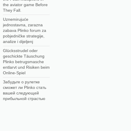
the aviator game Before
They Fall.
Uznemirujuće
jednostavna, zarazna
zabava Plinko forum za
pobjedničke strategije,
analize i dijeljenj
Glücksstrudel oder
geschickte Täuschung
Plinko betrugsmasche
entlarvt und Risiken beim
Online-Spiel
Забудьте о рулетке
сможет ли Plinko стать
вашей следующей
прибыльной страстью