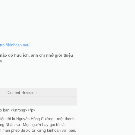
ttp://kinhcan.net/
 nào đó hữu ích, anh chị nhớ giới thiệu
a.
Current Revision
 bạn!</strong></p>
hiệu tôi là Nguyễn Hùng Cường - một thành
ng Nhân sự. Mọi người hay gọi tôi là
in mạn phép được tự xưng kinhcan với bạn.