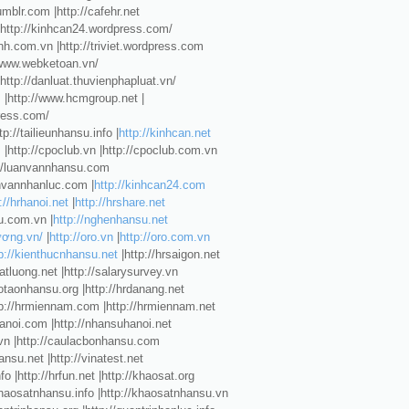
umblr.com |http://cafehr.net
http://kinhcan24.wordpress.com/
.com.vn |http://triviet.wordpress.com
//www.webketoan.vn/
http://danluat.thuvienphapluat.vn/
 |http://www.hcmgroup.net |
press.com/
tp://tailieunhansu.info |
http://kinhcan.net
|http://cpoclub.vn |http://cpoclub.com.vn
://luanvannhansu.com
anvannhanluc.com |
http://kinhcan24.com
://hrhanoi.net
|
http://hrshare.net
u.com.vn |
http://nghenhansu.net
ương.vn/
|
http://oro.vn
|
http://oro.com.vn
p://kienthucnhansu.net
|http://hrsaigon.net
atluong.net |http://salarysurvey.vn
otaonhansu.org |http://hrdanang.net
ttp://hrmiennam.com |http://hrmiennam.net
hanoi.com |http://nhansuhanoi.net
.vn |http://caulacbonhansu.com
nsu.net |http://vinatest.net
info |http://hrfun.net |http://khaosat.org
khaosatnhansu.info |http://khaosatnhansu.vn