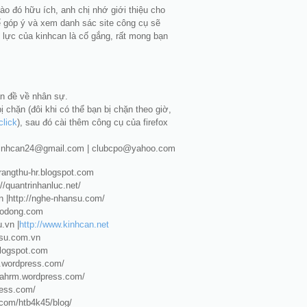
ào đó hữu ích, anh chị nhớ giới thiệu cho
ể góp ý và xem danh sác site công cụ sẽ
 lực của kinhcan là cố gắng, rất mong bạn
ấn đề về nhân sự
.
chặn (đôi khi có thể bạn bị chặn theo giờ,
click
), sau đó cài thêm công cụ của firefox
inhcan24@gmail.com
|
clubcpo@yahoo.com
trangthu-hr.blogspot.com
://quantrinhanluc.net/
n |http://nghe-nhansu.com/
laodong.com
u.vn |
http://www.kinhcan.net
nsu.com.vn
blogspot.com
u.wordpress.com/
nnahrm.wordpress.com/
ress.com/
.com/htb4k45/blog/