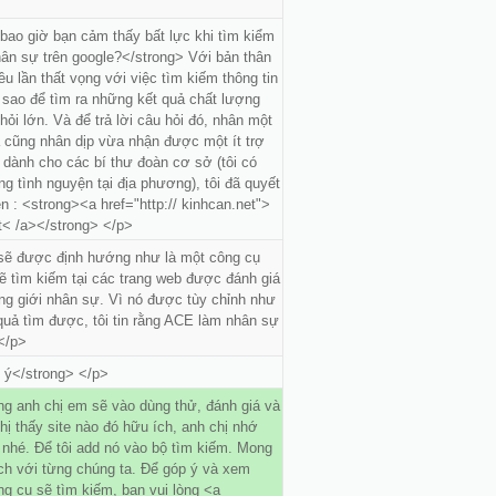
ao giờ bạn cảm thấy bất lực khi tìm kiểm
ân sự trên google?</strong> Với bản thân
iều lần thất vọng với việc tìm kiếm thông tin
 sao để tìm ra những kết quả chất lượng
hỏi lớn. Và để trả lời câu hỏi đó, nhân một
à cũng nhân dịp vừa nhận được một ít trợ
dành cho các bí thư đoàn cơ sở (tôi có
ng tình nguyện tại địa phương), tôi đã quyết
n : <strong><a href="http:// kinhcan.net">
et< /a></strong> </p>
sẽ được định hướng như là một công cụ
ẽ tìm kiếm tại các trang web được đánh giá
ong giới nhân sự. Vì nó được tùy chỉnh như
quả tìm được, tôi tin rằng ACE làm nhân sự
 </p>
ý</strong> </p>
g anh chị em sẽ vào dùng thử, đánh giá và
hị thấy site nào đó hữu ích, anh chị nhớ
c nhé. Để tôi add nó vào bộ tìm kiếm. Mong
ch với từng chúng ta. Để góp ý và xem
ng cụ sẽ tìm kiếm, bạn vui lòng <a