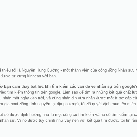
ới thiệu tôi là Nguyễn Hùng Cường - một thành viên của cộng đồng Nhân sự. Mọ
được tự xưng kinhcan với bạn.
ờ bạn cảm thấy bất lực khi tìm kiểm các vấn đề về nhân sự trên google
iệc tìm kiếm thông tin trên google. Làm sao để tìm ra những kết quả chất lượ
ó, nhân một ngày đẹp trời, và cũng nhân dịp vừa nhận được một ít trợ cấp 
am gia hoạt động tình nguyện tại địa phương), tôi đã quyết định mua tên miền
et sẽ được định hướng như là một công cụ tìm kiếm và nó sẽ tìm kiếm tại c
i nhân sự. Vì nó được tùy chỉnh như vậy nên với kết quả tìm được, tôi tin r