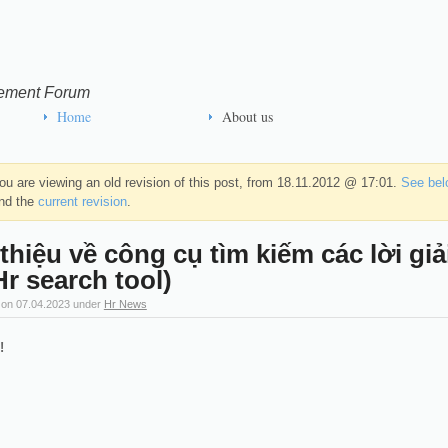
ement Forum
Home
About us
ou are viewing an old revision of this post, from 18.11.2012 @ 17:01.
See belo
nd the
current revision
.
 thiệu về công cụ tìm kiếm các lời gi
Hr search tool)
 on
07.04.2023
under
Hr News
!