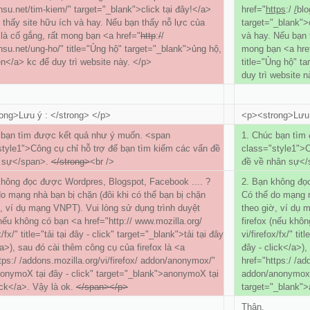
su.net/tim-kiem/" target="_blank">click tại đây!</a>
href="
https
:/
/
blo
 thấy site hữu ích và hay. Nếu bạn thấy nỗ lực của
target="_blank">
là cố gắng, rất mong bạn <a href="
http
:
/
/
và hay. Nếu bạn 
su.net/ung-ho/" title="Ủng hộ" target="_blank">ủng hộ,
mong bạn <a hre
n</a> kc để duy trì website này. </p>
title="Ủng hộ" t
duy trì website n
ong>Lưu ý : </strong> </p>
<p><strong>Lưu 
 bạn tìm được kết quả như ý muốn. <span
1. Chúc bạn tìm
style1">Công cụ chỉ hỗ trợ để bạn tìm kiếm các vấn đề
class="style1">C
 sự</span>.
</strong>
<br />
đề về nhân sự</
không đọc được Wordpres, Blogspot, Facebook .... ?
2. Bạn không đọc
o mạng nhà bạn bị chặn (đôi khi có thể bạn bị chặn
Có thể do mạng n
, ví dụ mạng VNPT). Vui lòng sử dụng trình duyệt
theo giờ, ví dụ 
(nếu không có bạn <a href="http:// www.mozilla.org/
firefox (nếu khôn
x/fx/" title="tải tại đây - click" target="_blank">tải tại đây
vi/firefox/fx/" tit
/a>), sau đó cài thêm công cụ của firefox là <a
đây - click</a>),
tps:/ /addons.mozilla.org/vi/firefox/ addon/anonymox/"
href="https:/ /add
nonymoX tại đây - click" target="_blank">anonymoX tại
addon/anonymox/"
ick</a>. Vậy là ok.
</span></p>
target="_blank">
Thân.