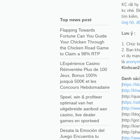
KC rất hy
kc nhé. Đ
tìm kiếm,
Top news post
ủng hộ, đ
Flapping Towards
Lưu ý :
Fortune Can You Guide
Your Chicken Through
1. Chúc b
the Chicken Road Game
2. Bạn kh
to Claim a 98% RTP
ví dụ mạn
là
anonymo
LExpérience Casino
Kinhcan2
Réinventée Plus de 100
Jeux, Bonus 100%
Danh sách
jusquà 500€ et les
|
https://b
Concours Hebdomadaire
|
http://kh
|http://qu
Speel, win & profiteer
|
https://e
optimaal van het
|
http://w
uitgebreide aanbod aan
|http://bl
casino, live dealer
|http://g
games en sportwed
|http://k
Desata la Emoción del
|http://ph
Juego Encuentra tu
|
http://w