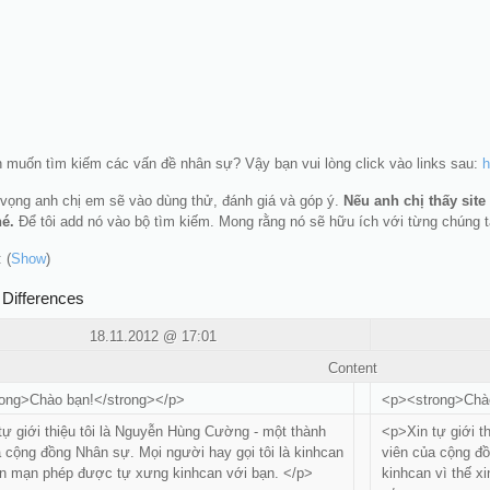
 muốn tìm kiếm các vấn đề nhân sự? Vậy bạn vui lòng click vào links sau:
h
 vọng anh chị em sẽ vào dùng thử, đánh giá và góp ý.
Nếu anh chị thấy site
é.
Để tôi add nó vào bộ tìm kiếm. Mong rằng nó sẽ hữu ích với từng chúng t
 (
Show
)
 Differences
18.11.2012 @ 17:01
Content
ong>Chào bạn!</strong></p>
<p><strong>Chào
tự giới thiệu tôi là Nguyễn Hùng Cường - một thành
<p>Xin tự giới t
a cộng đồng Nhân sự. Mọi người hay gọi tôi là kinhcan
viên của cộng đồ
xin mạn phép được tự xưng kinhcan với bạn. </p>
kinhcan vì thế x