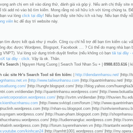
 vọng anh chị em sẽ vào dùng thử, đánh giá và góp ý. Nếu anh chị thấy site n
ể tôi add nó vào bộ tìm kiếm. Mong rằng nó sẽ hữu ích với từng chúng ta. Đ
 bạn vui lòng
click tại đây!
Nếu bạn thấy site hữu ích và hay. Nếu bạn thấy nỗ
ộng viên
kc để duy trì website này.
ạn tìm được kết quả như ý muốn.
Công cụ chỉ hỗ trợ để bạn tìm kiếm các v
ông đọc được Wordpres, Blogspot, Facebook .... ? Có thể do mạng nhà bạn bị 
g VNPT). Vui lòng sử dụng trình duyệt firefox (nếu không có bạn
tải tại đây - 
X tại đây - click
. Vậy là ok. Thân.
4's Search
| Nguyen Hung Cuong | Search Tool Nhan Su + |
0988.833.616
|
k
 các site Hr's Search Tool sẽ tìm kiếm:
|
http://diendannhansu.net/
|http://
lognhansu.net.vn
|
http://www.tailieunhansu.com
|http://quantrinhansu.net/ |http
aosatluong.com/
|http://tunghr.blogspot.com/ |http://blog.yahoo.com/huenghia3
antri.com.vn/diendan |http://quantrinhansu.wordpress.com/ |http://www.boluat
duvietcorporation.wordpress.com/
|http://svtm.vn/diendan |http://thuvien.ftu.ed
ww.kienthucnhansu.com
|http://www.svktqd.com/forum | http://www.quantrinha
ogtruclinh.wordpress.com |http://nhan-su.blogspot.com |http://sinhviennhansu.
ocsuyngam.wordpress.com/ |http://huan-pham.blogspot.com |http://shopnhans
ienthucnhansu.wordpress.com/ |http://tudiennangluc.wordpress.com |http://so
anhatinh.wordpress.com |http://forum.tuyennhanvien.vn |http://trantanhr.wordp
ww.youtube.com/kinhcan24
|http://tamhtt1001.wordpress.com/ |http://my.opera