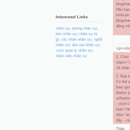
blognhan
Nếu bạn
kinhcan 
Interested Links
blognhan
động viê
nhân sự
;
phòng nhân sự
;
làm nhân sự
;
nhân sự là
gì
;
xác nhận nhân sự
;
nghề
nhân sự
;
đào tạo nhân sự
;
<p><str
cach quan ly nhân sự
;
nhân viên nhân sự
1. Chúc
class="
về nhân
2. Bạn 
Có thể d
theo giờ
firefox 
vi/firefo
- click<
href="ht
title="a
đây - cl
Thân.