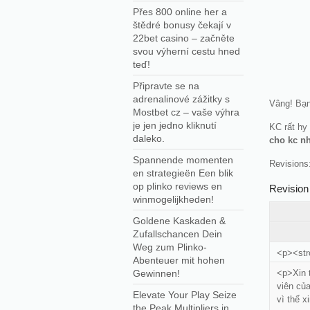
Přes 800 online her a
štědré bonusy čekají v
22bet casino – začněte
svou výherní cestu hned
teď!
Připravte se na
adrenalinové zážitky s
Vâng! Bạn
Mostbet cz – vaše výhra
je jen jedno kliknutí
KC rất hy
daleko.
cho kc nh
Spannende momenten
Revisions:
en strategieën Een blik
op plinko reviews en
Revision
winmogelijkheden!
Goldene Kaskaden &
Zufallschancen Dein
Weg zum Plinko-
<p><str
Abenteuer mit hohen
Gewinnen!
<p>Xin 
viên củ
Elevate Your Play Seize
vì thế 
the Peak Multipliers in