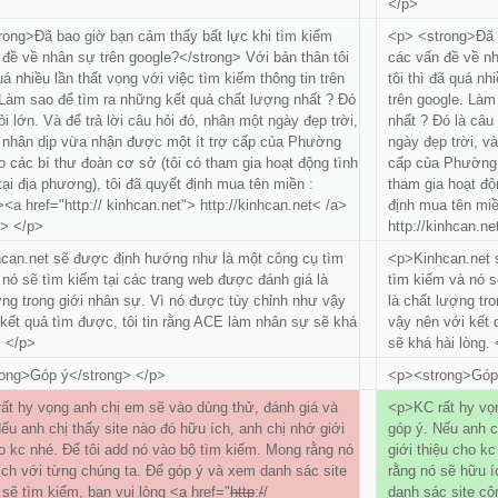
</p>
rong>Đã bao giờ bạn cảm thấy bất lực khi tìm kiểm
<p> <strong>Đã b
 đề về nhân sự trên google?</strong> Với bản thân tôi
các vấn đề về nh
uá nhiều lần thất vọng với việc tìm kiếm thông tin trên
tôi thì đã quá nh
 Làm sao để tìm ra những kết quả chất lượng nhất ? Đó
trên google. Làm
ỏi lớn. Và để trả lời câu hỏi đó, nhân một ngày đẹp trời,
nhất ? Đó là câu 
 nhân dịp vừa nhận được một ít trợ cấp của Phường
ngày đẹp trời, v
 các bí thư đoàn cơ sở (tôi có tham gia hoạt động tình
cấp của Phường 
ại địa phương), tôi đã quyết định mua tên miền :
tham gia hoạt độ
<a href="http:// kinhcan.net"> http://kinhcan.net< /a>
định mua tên miề
g> </p>
http://kinhcan.n
can.net sẽ được định hướng như là một công cụ tìm
<p>Kinhcan.net 
nó sẽ tìm kiếm tại các trang web được đánh giá là
tìm kiếm và nó s
ợng trong giới nhân sự. Vì nó được tùy chỉnh như vậy
là chất lượng tr
 kết quả tìm được, tôi tin rằng ACE làm nhân sự sẽ khá
vậy nên với kết 
. </p>
sẽ khá hài lòng.
ong>Góp ý</strong> </p>
<p><strong>Góp 
ất hy vọng anh chị em sẽ vào dùng thử, đánh giá và
<p>KC rất hy vọn
ếu anh chị thấy site nào đó hữu ích, anh chị nhớ giới
góp ý. Nếu anh c
o kc nhé. Để tôi add nó vào bộ tìm kiếm. Mong rằng nó
giới thiệu cho k
ích với từng chúng ta. Để góp ý và xem danh sác site
rằng nó sẽ hữu í
sẽ tìm kiếm, bạn vui lòng <a href="
http
:
/
/
danh sác site cô