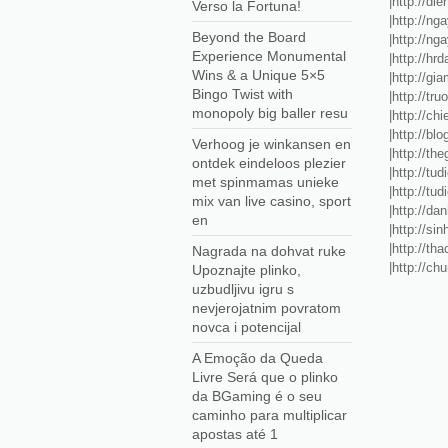
|http://di
Verso la Fortuna!
|http://ng
Beyond the Board
|http://n
Experience Monumental
|http://hr
Wins & a Unique 5×5
|http://g
Bingo Twist with
|http://tr
monopoly big baller resu
|http://ch
|http://bl
Verhoog je winkansen en
|http://th
ontdek eindeloos plezier
|http://tu
met spinmamas unieke
|http://tu
mix van live casino, sport
|http://da
en
|http://si
|http://th
Nagrada na dohvat ruke
|http://ch
Upoznajte plinko,
uzbudljivu igru s
nevjerojatnim povratom
novca i potencijal
A Emoção da Queda
Livre Será que o plinko
da BGaming é o seu
caminho para multiplicar
apostas até 1