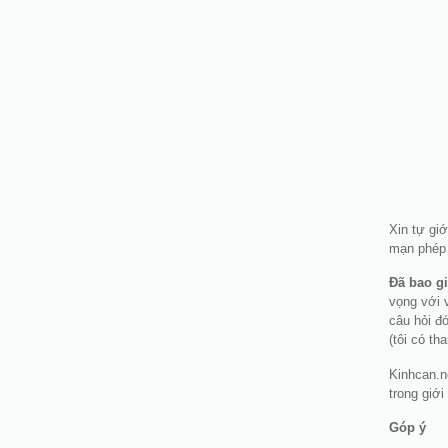
Xin tự gi
mạn phép 
Đã bao gi
vọng với v
câu hỏi đ
(tôi có th
Kinhcan.n
trong giớ
Góp ý