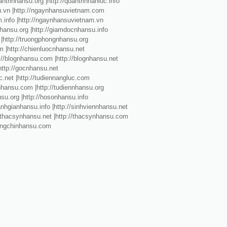
ntrinhansu.org |http://quantrinhanluc.info
su.vn |http://ngaynhansuvietnam.com
m.info |http://ngaynhansuvietnam.vn
nhansu.org |http://giamdocnhansu.info
 |http://truongphongnhansu.org
m |http://chienluocnhansu.net
p://blognhansu.com |http://blognhansu.net
|http://gocnhansu.net
uc.net |http://tudiennangluc.com
ennhansu.com |http://tudiennhansu.org
nsu.org |http://hosonhansu.info
anhgianhansu.info |http://sinhviennhansu.net
://thacsynhansu.net |http://thacsynhansu.com
chungchinhansu.com