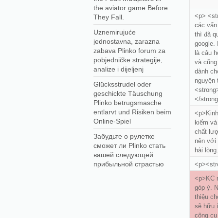
the aviator game Before
<p> <st
They Fall.
các vấn
Uznemirujuće
thì đã q
jednostavna, zarazna
google.
zabava Plinko forum za
là câu h
pobjedničke strategije,
và cũng
analize i dijeljenj
dành cho
nguyện t
Glücksstrudel oder
<strong>
geschickte Täuschung
</stron
Plinko betrugsmasche
entlarvt und Risiken beim
<p>Kinh
Online-Spiel
kiếm và 
chất lư
Забудьте о рулетке
nên với
сможет ли Plinko стать
hài lòng
вашей следующей
прибыльной страстью
<p><str
<p>KC r
góp ý. N
thiệu ch
sẽ hữu 
công cụ 