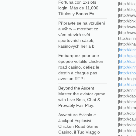
Fortuna con 1xslots
|http://bl
login, Más de 11,000
|http://bl
Títulos y Bonos Ex
|http://w
|http://bh
Připravte se na vzrušení
|http://ww
a výhry – mostbet cz
|http://w
vám otevírá svět
http://sinh
sportovních sázek,
|http://kh
kasinových her a b
|
http://kin
Embarquez pour une
|
http://gi
épopée volatile chicken
|
http://lu
road casino, défiez le
|
http://ki
destin à chaque pas
|
http://s
avec un RTP i
|http://ng
|
http://ha
Beyond the Ascent
|http://hr
Master the aviator game
|http://da
with Live Bets, Chat &
|http://hr
Provably Fair Play.
|http://hr
|http://cl
Avventura Avicola e
|http://ca
Jackpot Esplosivi
|http://vin
Chicken Road Game
|http://kh
Casino, il Tuo Viaggio