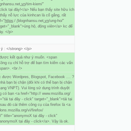
gnhansu.net
.vn
/tim-kiem/"
click tại đây!</a> Nếu bạn thấy site hữu ích
thấy nỗ lực của kinhcan là cố gắng, rất
f="
https
:/
/
blognhansu.net
.vn
/ung-ho/"
arget="_blank">ủng hộ, động viên</a> kc để
ày. </p>
ý : </strong> </p>
 được kết quả như ý muốn. <span
ông cụ chỉ hỗ trợ để bạn tìm kiếm các vấn
span>. <br />
 được Wordpres, Blogspot, Facebook .... ?
hà bạn bị chặn (đôi khi có thể bạn bị chặn
mạng VNPT). Vui lòng sử dụng trình duyệt
g có bạn <a href="http:// www.mozilla.org/
le="tải tại đây - click" target="_blank">tải tại
 sau đó cài thêm công cụ của firefox là <a
ons.mozilla.org/vi/firefox/
 title="anonymoX tại đây - click"
anonymoX tại đây - click</a>. Vậy là ok.