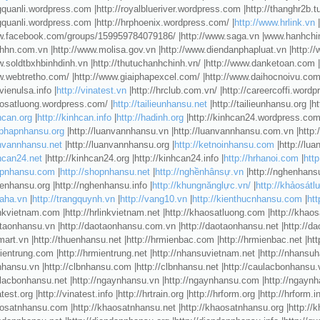
ogquanli.wordpress.com |http://royalblueriver.wordpress.com |http://thanghr2b.t
ogquanli.wordpress.com |http://hrphoenix.wordpress.com/ |
http://www.hrlink.vn
|
ww.facebook.com/groups/159959784079186/ |http://www.saga.vn |www.hanhchinh
xhhn.com.vn |http://www.molisa.gov.vn |http://www.diendanphapluat.vn |http:
w.soldtbxhbinhdinh.vn |http://thutuchanhchinh.vn/ |http://www.danketoan.com |
ww.webtretho.com/ |http://www.giaiphapexcel.com/ |http://www.daihocnoivu.com
vienulsa.info |
http://vinatest.vn
|http://hrclub.com.vn/ |http://careercoffi.word
aosatluong.wordpress.com/ |
http://tailieunhansu.net
|http://tailieunhansu.org |ht
hcan.org
|
http://kinhcan.info
|
http://hadinh.org
|http://kinhcan24.wordpress.com 
aiphapnhansu.org
|http://luanvannhansu.vn |http://luanvannhansu.com.vn |http
anvannhansu.net
|http://luanvannhansu.org |
http://ketnoinhansu.com
|http://lu
nhcan24.net
|http://kinhcan24.org |http://kinhcan24.info |
http://hrhanoi.com
|
http
hopnhansu.com
|
http://shopnhansu.net
|
http://nghềnhânsự.vn
|http://nghenhans
henhansu.org |http://nghenhansu.info |
http://khungnănglực.vn/
|
http://khảosátl
haha.vn
|
http://trangquynh.vn
|
http://vang10.vn
|
http://kienthucnhansu.com
|
htt
linkvietnam.com |http://hrlinkvietnam.net |http://khaosatluong.com |http://khaos
otaonhansu.vn |http://daotaonhansu.com.vn |http://daotaonhansu.net |http://da
smart.vn |http://thuenhansu.net |http://hrmienbac.com |http://hrmienbac.net |h
mientrung.com |http://hrmientrung.net |http://nhansuvietnam.net |http://nhansu
bnhansu.vn |http://clbnhansu.com |http://clbnhansu.net |http://caulacbonhansu
ulacbonhansu.net |http://ngaynhansu.vn |http://ngaynhansu.com |http://ngaynha
atest.org |http://vinatest.info |http://hrtrain.org |http://hrform.org |http://hrform.
aosatnhansu.com |http://khaosatnhansu.net |http://khaosatnhansu.org |http://