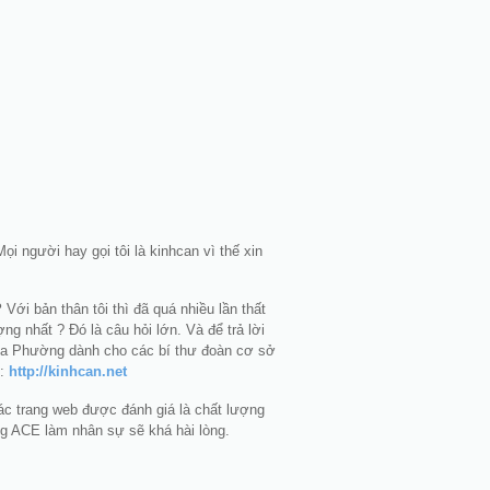
i người hay gọi tôi là kinhcan vì thế xin
?
Với bản thân tôi thì đã quá nhiều lần thất
ng nhất ? Đó là câu hỏi lớn. Và để trả lời
của Phường dành cho các bí thư đoàn cơ sở
 :
http://kinhcan.net
ác trang web được đánh giá là chất lượng
ằng ACE làm nhân sự sẽ khá hài lòng.