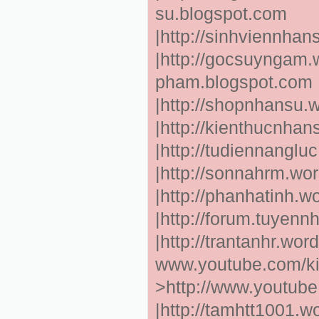
su.blogspot.com
|http://sinhviennha
|http://gocsuyngam.w
pham.blogspot.com
|http://shopnhansu.
|http://kienthucnha
|http://tudiennangl
|http://sonnahrm.wo
|http://phanhatinh.
|http://forum.tuyenn
|http://trantanhr.wor
www.youtube.com/k
>http://www.youtub
|http://tamhtt1001.