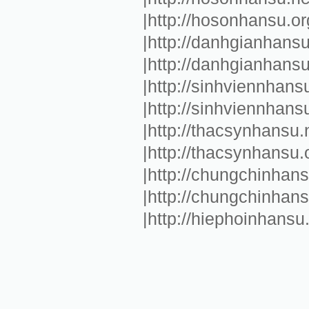
|http://hosonhansu.or
|http://danhgianhans
|http://danhgianhansu
|http://sinhviennhans
|http://sinhviennhansu
|http://thacsynhansu.
|http://thacsynhansu.
|http://chungchinhan
|http://chungchinhans
|http://hiephoinhansu.n