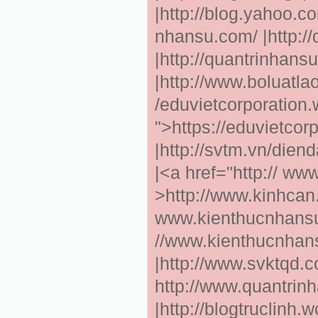
|http://blog.yahoo.c
nhansu.com/ |http:/
|http://quantrinhan
|http://www.boluatla
/eduvietcorporation
">https://eduvietco
|http://svtm.vn/diend
|<a href="http:// ww
>http://www.kinhcan.
www.kienthucnhansu
//www.kienthucnhan
|http://www.svktqd.c
http://www.quantrin
|http://blogtruclinh.