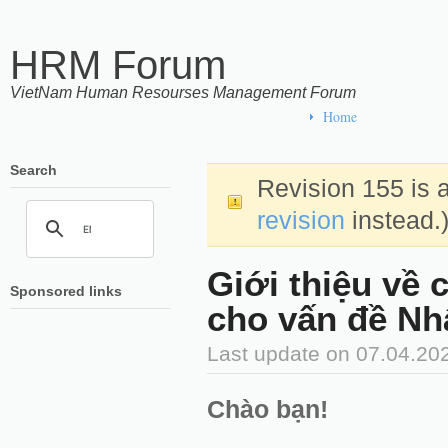
HRM Forum
VietNam Human Resourses Management Forum
Home
Search
Revision 155 is a
revision
instead.
Giới thiệu về 
Sponsored links
cho vấn đề Nhâ
Last update on
07.04.20
Chào bạn!