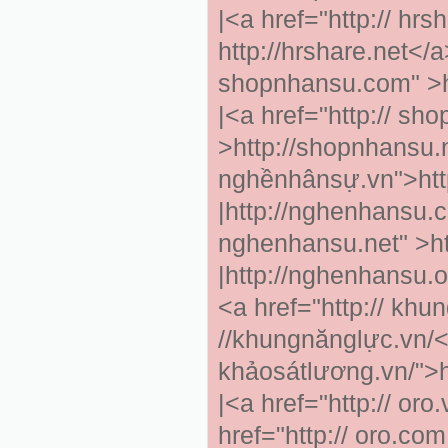
|<a href="http:// hrs
http://hrshare.net</a
shopnhansu.com" >h
|<a href="http:// sh
>http://shopnhansu.n
nghềnhânsự.vn">htt
|http://nghenhansu.c
nghenhansu.net" >ht
|http://nghenhansu.o
<a href="http:// khu
//khungnănglực.vn/</
khảosátlương.vn/">h
|<a href="http:// oro
href="http:// oro.co