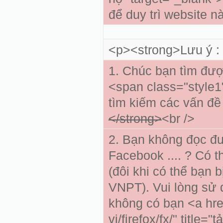
để duy trì website n
<p><strong>Lưu ý : 
1. Chúc bạn tìm đượ
<span class="style1
tìm kiếm các vấn đề
</strong>
<br />
2. Bạn không đọc đ
Facebook .... ? Có 
(đôi khi có thể bạn 
VNPT). Vui lòng sử d
không có bạn <a href
vi/firefox/fx/" title="t