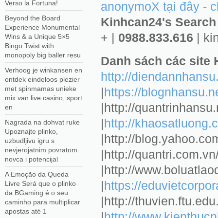
Verso la Fortuna!
anonymoX tại đây - c
Beyond the Board
Kinhcan24's Search
Experience Monumental
+ |
0988.833.616
|
ki
Wins & a Unique 5×5
Bingo Twist with
monopoly big baller resu
Danh sách các site 
Verhoog je winkansen en
http://diendannhansu.
ontdek eindeloos plezier
met spinmamas unieke
|
https://blognhansu.n
mix van live casino, sport
|http://quantrinhansu.
en
|
http://khaosatluong.
Nagrada na dohvat ruke
Upoznajte plinko,
|http://blog.yahoo.c
uzbudljivu igru s
nevjerojatnim povratom
|http://quantri.com.v
novca i potencijal
|http://www.boluatla
A Emoção da Queda
|
https://eduvietcorpo
Livre Será que o plinko
da BGaming é o seu
|http://thuvien.ftu.edu
caminho para multiplicar
apostas até 1
|
http://www.kienthuc