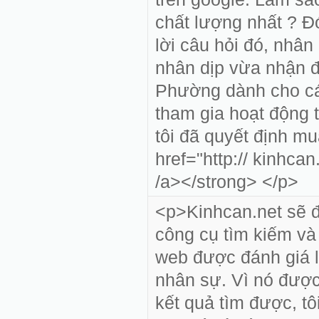
chất lượng nhất ? Đó
lời câu hỏi đó, nhân
nhân dịp vừa nhận đ
Phường dành cho các
tham gia hoạt động 
tôi đã quyết định m
href="http:// kinhcan
/a></strong> </p>
<p>Kinhcan.net sẽ 
công cụ tìm kiếm và 
web được đánh giá l
nhân sự. Vì nó được
kết quả tìm được, t