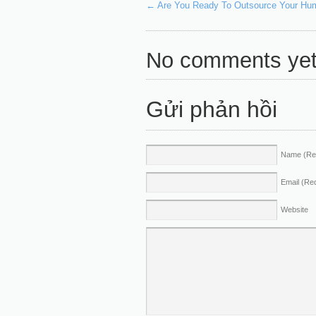
←
Are You Ready To Outsource Your Hu
No comments yet
Gửi phản hồi
Name
(Re
Email
(Req
Website