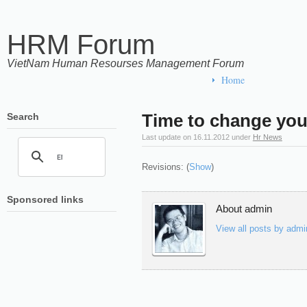
HRM Forum
VietNam Human Resourses Management Forum
Home
Time to change yo
Search
Last update on
16.11.2012
under
Hr News
Revisions: (
Show
)
Sponsored links
About admin
View all posts by adm