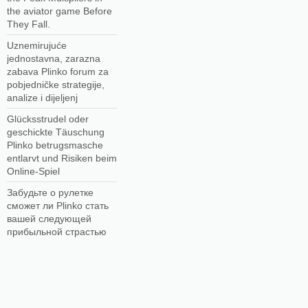
the aviator game Before
They Fall.
Uznemirujuće
jednostavna, zarazna
zabava Plinko forum za
pobjedničke strategije,
analize i dijeljenj
Glücksstrudel oder
geschickte Täuschung
Plinko betrugsmasche
entlarvt und Risiken beim
Online-Spiel
Забудьте о рулетке
сможет ли Plinko стать
вашей следующей
прибыльной страстью