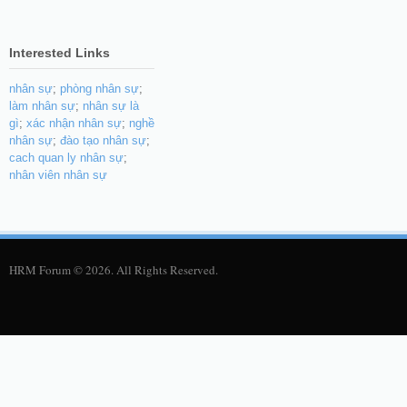
Interested Links
nhân sự
;
phòng nhân sự
;
làm nhân sự
;
nhân sự là
gì
;
xác nhận nhân sự
;
nghề
nhân sự
;
đào tạo nhân sự
;
cach quan ly nhân sự
;
nhân viên nhân sự
HRM Forum © 2026. All Rights Reserved.