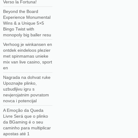
Verso la Fortuna!
Beyond the Board
Experience Monumental
Wins & a Unique 5×5
Bingo Twist with
monopoly big baller resu
Verhoog je winkansen en
ontdek eindeloos plezier
met spinmamas unieke
mix van live casino, sport
en
Nagrada na dohvat ruke
Upoznajte plinko,
uzbudljivu igru s
nevjerojatnim povratom
novca i potencijal
A Emoção da Queda
Livre Será que o plinko
da BGaming é o seu
caminho para multiplicar
apostas até 1