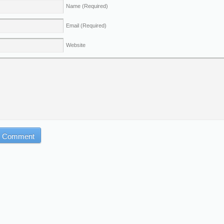
Name
(Required)
Email
(Required)
Website