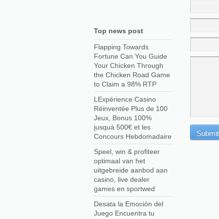
Top news post
Flapping Towards
Fortune Can You Guide
Your Chicken Through
the Chicken Road Game
to Claim a 98% RTP
LExpérience Casino
Réinventée Plus de 100
Jeux, Bonus 100%
jusquà 500€ et les
Concours Hebdomadaire
Speel, win & profiteer
optimaal van het
uitgebreide aanbod aan
casino, live dealer
games en sportwed
Desata la Emoción del
Juego Encuentra tu