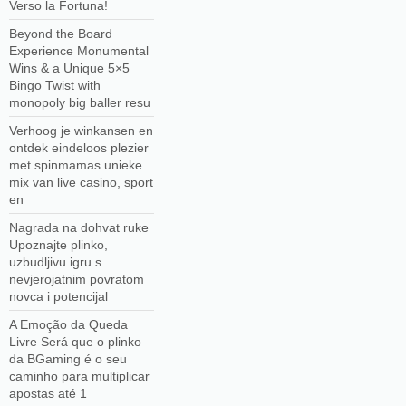
Verso la Fortuna!
Beyond the Board
Experience Monumental
Wins & a Unique 5×5
Bingo Twist with
monopoly big baller resu
Verhoog je winkansen en
ontdek eindeloos plezier
met spinmamas unieke
mix van live casino, sport
en
Nagrada na dohvat ruke
Upoznajte plinko,
uzbudljivu igru s
nevjerojatnim povratom
novca i potencijal
A Emoção da Queda
Livre Será que o plinko
da BGaming é o seu
caminho para multiplicar
apostas até 1