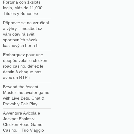
Fortuna con 1xslots
login, Más de 11,000
Títulos y Bonos Ex
Připravte se na vzrušení
a výhry – mostbet cz
vám otevírá svět
sportovních sázek,
kasinových her a b
Embarquez pour une
épopée volatile chicken
road casino, défiez le
destin à chaque pas
avec un RTP i
Beyond the Ascent
Master the aviator game
with Live Bets, Chat &
Provably Fair Play.
Avventura Avicola e
Jackpot Esplosivi
Chicken Road Game
Casino, il Tuo Viaggio