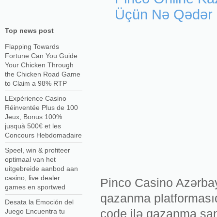
Üçün Nə Qədər E
Top news post
Flapping Towards
Fortune Can You Guide
Your Chicken Through
the Chicken Road Game
to Claim a 98% RTP
LExpérience Casino
Réinventée Plus de 100
Jeux, Bonus 100%
jusquà 500€ et les
Concours Hebdomadaire
Speel, win & profiteer
optimaal van het
uitgebreide aanbod aan
casino, live dealer
Pinco Casino Azərbayc
games en sportwed
qazanma platformasıd
Desata la Emoción del
code ilə qazanma şansı
Juego Encuentra tu