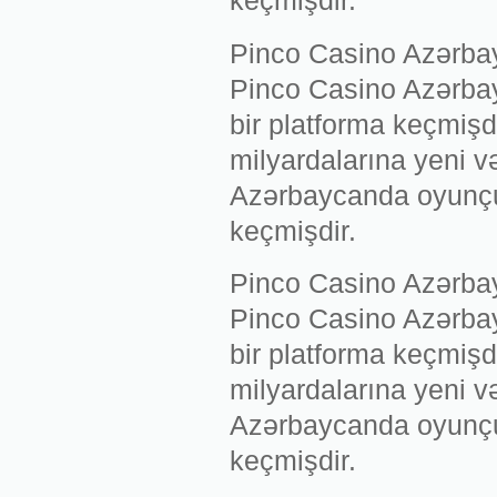
keçmişdir.
Pinco Casino Azərbayc
Pinco Casino Azərbay
bir platforma keçmiş
milyardalarına yeni və
Azərbaycanda oyunçu m
keçmişdir.
Pinco Casino Azərbayc
Pinco Casino Azərbay
bir platforma keçmiş
milyardalarına yeni və
Azərbaycanda oyunçu m
keçmişdir.