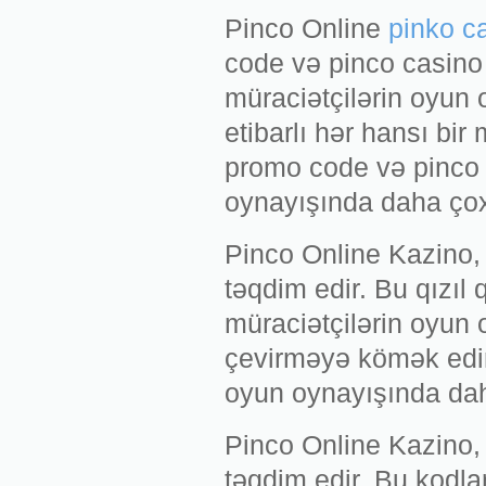
Pinco Online
pinko c
code və pinco casino
müraciətçilərin oyun
etibarlı hər hansı bi
promo code və pinco 
oynayışında daha çox
Pinco Online Kazino,
təqdim edir. Bu qızıl 
müraciətçilərin oyun
çevirməyə kömək edir
oyun oynayışında dah
Pinco Online Kazino,
təqdim edir. Bu kodla