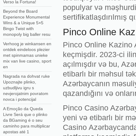
Verso la Fortuna!
populyar və məşhurdir
Beyond the Board
sertifikatlaşdırılmış qı
Experience Monumental
Wins & a Unique 5×5
Bingo Twist with
Pinco Online Kaz
monopoly big baller resu
Pinco Online Kazino A
Verhoog je winkansen en
ontdek eindeloos plezier
keçmişdir. 2023-ci i
met spinmamas unieke
mix van live casino, sport
açılmışdır və bu, Az
en
etibarlı bir məhsul t
Nagrada na dohvat ruke
Upoznajte plinko,
Azərbaycanın məsuliyyə
uzbudljivu igru s
qazandığını və onların 
nevjerojatnim povratom
novca i potencijal
Pinco Casino Azərbay
A Emoção da Queda
Livre Será que o plinko
yeni və etibarlı bir m
da BGaming é o seu
Casino Azərbaycanda o
caminho para multiplicar
apostas até 1