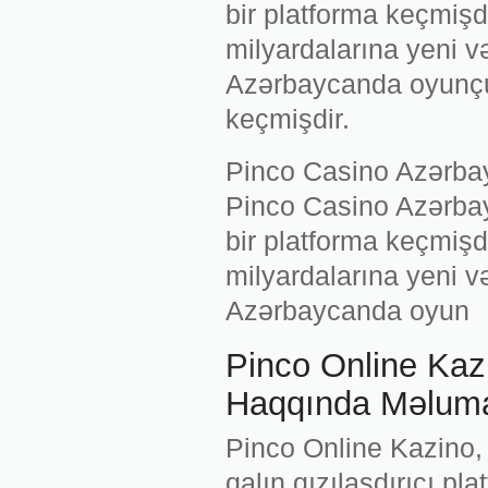
bir platforma keçmiş
milyardalarına yeni və
Azərbaycanda oyunçu m
keçmişdir.
Pinco Casino Azərbayc
Pinco Casino Azərbay
bir platforma keçmiş
milyardalarına yeni və
Azərbaycanda oyun
Pinco Online Kazin
Haqqında Məluma
Pinco Online Kazino, 
qalın qızılaşdırıcı pla