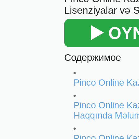
Lisenziyalar və Se
▶️ OY
Содержимое
Pinco Online Ka
Pinco Online Kazi
Haqqında Məlum
Pinco Online Ka