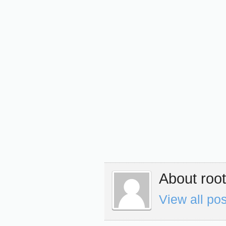
About root
View all po