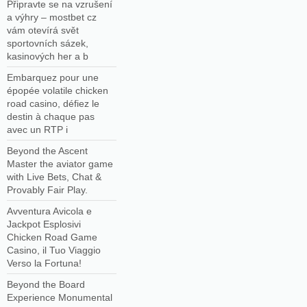
Připravte se na vzrušení
a výhry – mostbet cz
vám otevírá svět
sportovních sázek,
kasinových her a b
Embarquez pour une
épopée volatile chicken
road casino, défiez le
destin à chaque pas
avec un RTP i
Beyond the Ascent
Master the aviator game
with Live Bets, Chat &
Provably Fair Play.
Avventura Avicola e
Jackpot Esplosivi
Chicken Road Game
Casino, il Tuo Viaggio
Verso la Fortuna!
Beyond the Board
Experience Monumental